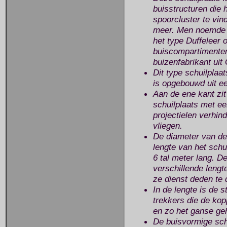
buisstructuren die 
spoorcluster te vin
meer. Men noemde d
het type Duffeleer
buiscompartimenten
buizenfabrikant uit
Dit type schuilplaa
is opgebouwd uit e
Aan de ene kant zi
schuilplaats met e
projectielen verhind
vliegen.
De diameter van de
lengte van het schu
6 tal meter lang. D
verschillende lengt
ze dienst deden te 
In de lengte is de 
trekkers die de ko
en zo het ganse ge
De buisvormige sch