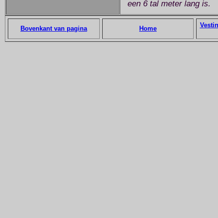
een 6 tal meter lang is.
Vesti
Bovenkant van pagina
Home