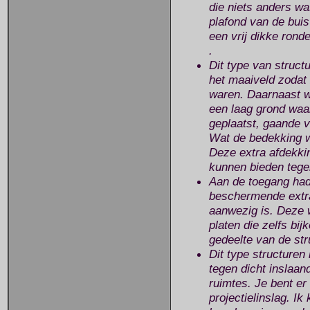
die niets anders w
plafond van de bui
een vrij dikke rond
.
Dit type van struct
het maaiveld zodat 
waren. Daarnaast w
een laag grond wa
geplaatst, gaande v
Wat de bedekking was
Deze extra afdekki
kunnen bieden tegen
Aan de toegang had
beschermende extra 
aanwezig is. Deze
platen die zelfs bi
gedeelte van de str
Dit type structure
tegen dicht inslaan
ruimtes. Je bent er 
projectielinslag. Ik