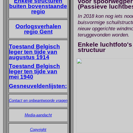
Enkele structuren
voor spoorwegper
buiten bovenstaande
(Passieve luchtbe
regio
In 2018 kon nog iets noo
buisvormige schuilstruct
Oorlogsverhalen
nieuw opgerichte windmol
regio Gent
teruggevonden worden.
Enkele luchtfoto'
Toestand Belgisch
structuur
leger ten tijde van
augustus 1914
Toestand Belgisch
leger ten tijde van
mei 1940
Gesneuveldenlijsten:
Contact en onbeantwoorde vragen
Media-aandacht
Copyright