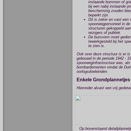
inslaande bommen of grana
bij een nabij inslaande pr
bescherming zouden biede
beperkt zijn.
Dit is zeker en vast een
spoorwegpersoneel in de d
structuren gekoppeld aan 
reizigers of publiek.
De buisvorm moet gediend
tewerkgesteld bij het sp
te zien is.
Ook over deze structuur is er is
gebouwd in de periode 1942 - 19
spoorweginfrastructuur was, als
bombardementen omdat de Duitser
oorlogsdoeleinden.
Enkele Grondplannetjes 
Hieronder alvast een vrij gedetai
Op bovenstaand detailplannetje