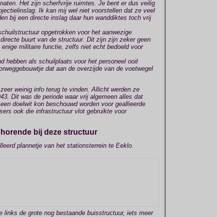
ten. Het zijn scherfvrije ruimtes. Je bent er dus veilig
ojectielinslag. Ik kan mij wel niet voorstellen dat ze veel
n bij een directe inslag daar hun wanddiktes toch vrij
 schuilstructuur opgetrokken voor het aanwezige
irecte buurt van de structuur. Dit zijn zijn zeker geen
enige militaire functie, zelfs niet echt bedoeld voor
 hebben als schuilplaats voor het personeel ooit
oorweggebouwtje dat aan de overzijde van de voetwegel
 zeer weinig info terug te vinden. Allicht werden ze
43. Dit was de periode waar vrij algemeen alles dat
 een doelwit kon beschouwd worden voor geallieerde
s ook die infrastructuur vlot gebruikte voor
horende bij deze structuur
lleerd plannetje van het stationsterrein te Eeklo.
 links de grote nog bestaande buisstructuur, iets meer