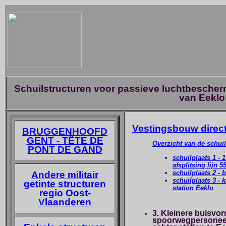
Schuilstructuren voor passieve luchtbescherm
van Eeklo
Vestingsbouw direc
BRUGGENHOOFD
GENT - TÊTE DE
Overzicht van de schuil
PONT DE GAND
schuilplaats 1 - 
afsplitsing lijn 5
schuilplaats 2 - 
Andere militair
schuilplaats 3 - 
getinte structuren
station Eeklo
regio Oost-
Vlaanderen
3. Kleinere buisvor
spoorwegpersoneel 