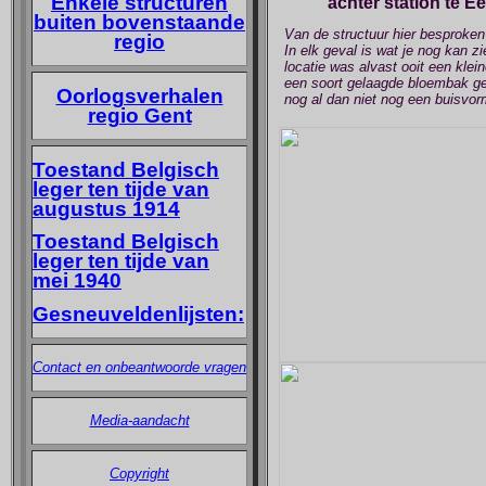
Enkele structuren
achter station te E
buiten bovenstaande
Van de structuur hier besproken b
regio
In elk geval is wat je nog kan z
locatie was alvast ooit een klei
een soort gelaagde bloembak gem
Oorlogsverhalen
nog al dan niet nog een buisvor
regio Gent
Toestand Belgisch
leger ten tijde van
augustus 1914
Toestand Belgisch
leger ten tijde van
mei 1940
Gesneuveldenlijsten:
Contact en onbeantwoorde vragen
Media-aandacht
Copyright