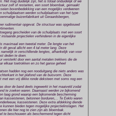
. Het mag duidelijk zijn, het is totaal onduidelijk of we
uctuur zelf of restanten, een soort bloembak, gemaakt
sseien bovenbedekking van een mogelijks verdwenen
an schuilplaatsen werden schuilplaatsen van het type
oenmalige buizenfabrikant uit Geraardsbergen,
 zeer rudimentair opgevat. De structuur was opgebouwd
rtimenten.
toegang gescheiden van de schuilplaats met een soort
nslaande projectielen verhinderen in de eigenlijke
is maximaal een tweetal meter. De lengte van het
 dit geval allicht een 4 tal meter lang. Deze
namelijk in verschillende lengtes, afhankelijk van voor
st deden te doen.
uur versterkt door een aantal metalen trekkers die de
r elkaar toetrokken en zo het ganse geheel
aatsen hadden nog een nooduitgang die niets anders was
chterkant in het plafond van de buisvorm. Deze
t met een vrij dikke ronde deksteen met soms nog een
was door de band deels ingewerkt in het maaiveld zodat
rond te zoeken waren. Daarnaast werden ze bijkomend
en laag grond waarop een bijkomende bescherming
an kasseistenen, betonnen borduren,... Te Eeklo waren
 Denderleeuw, kasseistenen. Deze extra afdekking diende
 kunnen bieden tegen mogelijke projectielinslagen. Het
enen die hier nog te zien zijn als bloembak.
nkel te beschouwen als beschermend tegen dicht