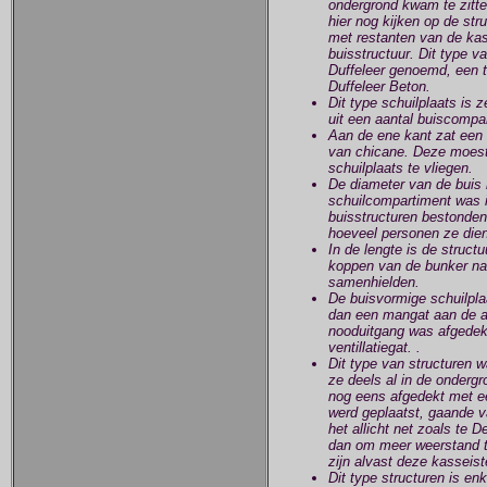
ondergrond kwam te zitten
hier nog kijken op de str
met restanten van de ka
buisstructuur. Dit type v
Duffeleer genoemd, een t
Duffeleer Beton.
Dit type schuilplaats is
uit een aantal buiscompa
Aan de ene kant zat een 
van chicane. Deze moest i
schuilplaats te vliegen.
De diameter van de buis 
schuilcompartiment was in
buisstructuren bestonden 
hoeveel personen ze dien
In de lengte is de struct
koppen van de bunker naa
samenhielden.
De buisvormige schuilpl
dan een mangat aan de a
nooduitgang was afgedek
ventillatiegat. .
Dit type van structuren 
ze deels al in de onderg
nog eens afgedekt met e
werd geplaatst, gaande v
het allicht net zoals te
dan om meer weerstand te
zijn alvast deze kasseist
Dit type structuren is e