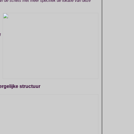
an de schets met meer specifiek de lokatie van deze
t
rgelijke structuur