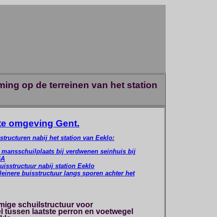
ing op de terreinen van het station
te omgeving Gent.
structuren nabij het station van Eeklo:
1 mansschuilplaats bij verdwenen seinhuis bij
5A
buisstructuur nabij station Eeklo
kleinere buisstructuur langs sporen achter het
mige schuilstructuur voor
tussen laatste perron en voetwegel