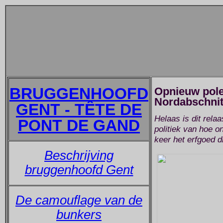
BRUGGENHOOFD
Opnieuw pole
Nordabschnitt
GENT - TÊTE DE
Helaas is dit rela
PONT DE GAND
politiek van hoe o
keer het erfgoed d
Beschrijving
bruggenhoofd Gent
De camouflage van de
bunkers