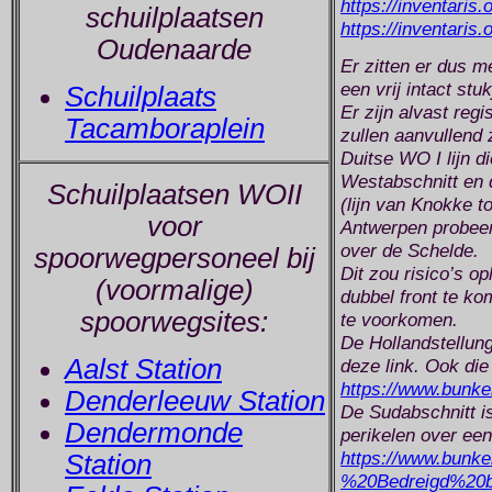
https://inventaris
schuilplaatsen
https://inventaris
Oudenaarde
Er zitten er dus me
een vrij intact stu
Schuilplaats
Er zijn alvast regi
Tacamboraplein
zullen aanvullend 
Duitse WO I lijn 
Westabschnitt en 
Schuilplaatsen WOII
(lijn van Knokke 
voor
Antwerpen probeerd
over de Schelde.
spoorwegpersoneel bij
Dit zou risico’s o
(voormalige)
dubbel front te ko
spoorwegsites:
te voorkomen.
De Hollandstellung
Aalst Station
deze link. Ook die
https://www.bunk
Denderleeuw Station
De Sudabschnitt i
Dendermonde
perikelen over een
https://www.bunke
Station
%20Bedreigd%20b