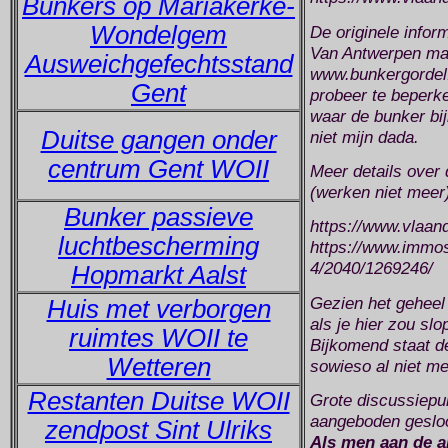
Bunkers op Mariakerke-
Wondelgem
De originele infor
Van Antwerpen maa
Ausweichgefechtsstand
www.bunkergordel.
Gent
probeer te beperke
waar de bunker bij
Duitse gangen onder
niet mijn dada.
centrum Gent WOII
Meer details over 
(werken niet meer
Bunker passieve
https://www.vlaan
luchtbescherming
https://www.immo
4/2040/1269246/
Hopmarkt Aalst
Gezien het geheel g
Huis met verborgen
als je hier zou sl
ruimtes WOII te
Bijkomend staat d
Wetteren
sowieso al niet m
Restanten Duitse WOII
Grote discussiepun
aangeboden geslo
zendpost Sint Ulriks
Als men aan de a