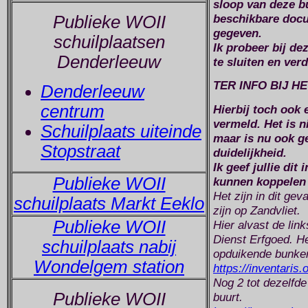
sloop van deze b
beschikbare doc
Publieke WOII
gegeven.
schuilplaatsen
Ik probeer bij de
Denderleeuw
te sluiten en ver
TER INFO BIJ 
Denderleeuw
centrum
Hierbij toch ook 
vermeld. Het is n
Schuilplaats uiteinde
maar is nu ook ge
Stopstraat
duidelijkheid.
Ik geef jullie di
Publieke WOII
kunnen koppelen 
Het zijn in dit ge
schuilplaats Markt Eeklo
zijn op Zandvliet.
Publieke WOII
Hier alvast de link
Dienst Erfgoed. He
schuilplaats nabij
opduikende bunke
Wondelgem station
https://inventaris
Nog 2 tot dezelfde 
Publieke WOII
buurt.