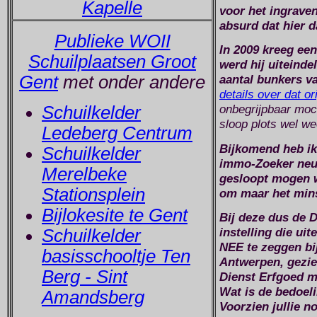
Kapelle
voor het ingraven 
absurd dat hier 
Publieke WOII
In 2009 kreeg ee
Schuilplaatsen Groot
werd hij uiteinde
aantal bunkers va
Gent
met onder andere
details over dat or
onbegrijpbaar moc
Schuilkelder
sloop plots wel wee
Ledeberg Centrum
Bijkomend heb ik o
Schuilkelder
immo-Zoeker neut
Merelbeke
gesloopt mogen w
Stationsplein
om maar het mins
Bijlokesite te Gent
Bij deze dus de 
instelling die ui
Schuilkelder
NEE te zeggen bi
basisschooltje Ten
Antwerpen, gezie
Berg - Sint
Dienst Erfgoed m
Wat is de bedoel
Amandsberg
Voorzien jullie no