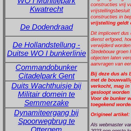
WO I Munitiepark
constructies vrij 
Kwatrecht
vrijstellingsbeslu
constructies in be
vrijstelling geldt
De Dodendraad
Dit impliceert dus
dienst erfgoed, hoe
De Hollandstellung -
verwijderd worden 
Stedebouw groen li
Duitse WO I bunkerlinie
objecten laten ver
aanvragen van ee
Commandobunker
Bij deze dus als 
Citadelpark Gent
met de bouwvalli
Duits Wachthuisje bij
verkocht, mag in 
gesloopt worden 
Militair domein te
Voor de bunker we
Semmerzake
toegekend worde
Dynamiteergang bij
Origineel artikel:
Spoorwegbrug te
Als webmaster van
Ottergem
2023 een eerste k