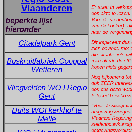
Vlaanderen
Er staat in verkoo
een akte te lezen:
beperkte lijst
Voor de stedenbou
van de bunker), di
hieronder
naar de vergunnin
Citadelpark Gent
Dit impliceert dus 
zich bevindt, met
die situatie iets w
Buskruitfabriek Cooppal
men dit via de off
kopen niets gegar
Wetteren
Nog bijkomend tot 
ook ZEER interess
Vliegvelden WO I Regio
ook dus deze waarb
Gent
Erfgoed beschreve
“Voor de
sloop
van
Duits WOI kerkhof te
omgevingsvergunni
Melle
Vlaamse Regering v
stedenbouwkundig
omgevingsvergunnin