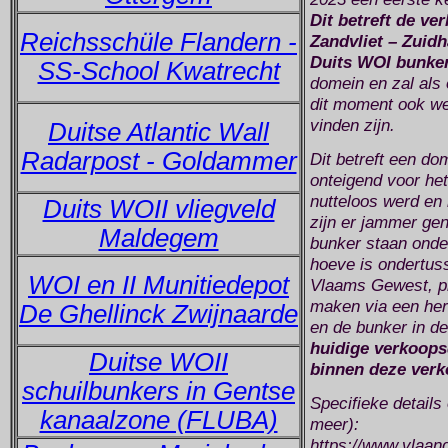
Dit betreft de v
Reichsschüle Flandern -
Zandvliet – Zuid
Duits WOI bunker
SS-School Kwatrecht
domein en zal als 
dit moment ook we
vinden zijn.
Duitse Atlantic Wall
Radarpost - Goldammer
Dit betreft een do
onteigend voor het
nutteloos werd en 
Duits WOII vliegveld
zijn er jammer gen
Maldegem
bunker staan onder
hoeve is ondertuss
WOI en II Munitiedepot
Vlaams Gewest, pr
maken via een herv
De Ghellinck Zwijnaarde
en de bunker in de
huidige verkoops
Duitse WOII
binnen deze verko
schuilbunkers in Gentse
Specifieke details
kanaalzone (FLUBA)
meer):
https://www.vlaan