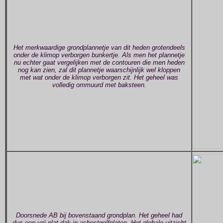
Het merkwaardige grondplannetje van dit heden grotendeels
onder de klimop verborgen bunkertje. Als men het plannetje
nu echter gaat vergelijken met de contouren die men heden
nog kan zien, zal dit plannetje waarschijnlijk wel kloppen
met wat onder de klimop verborgen zit. Het geheel was
volledig ommuurd met baksteen.
Doorsnede AB bij bovenstaand grondplan. Het geheel had
dus een vrij plat dak in asbestgolfplaten. Het globale uitzicht