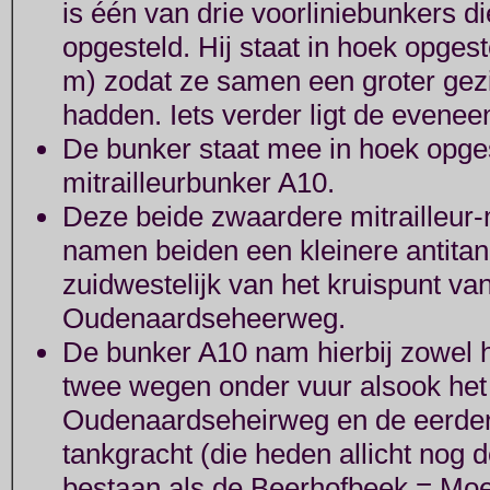
is één van drie voorliniebunkers die
opgesteld. Hij staat in hoek opges
m) zodat ze samen een groter gezi
hadden. Iets verder ligt de evene
De bunker staat mee in hoek opges
mitrailleurbunker A10.
Deze beide zwaardere mitrailleur
namen beiden een kleinere antitan
zuidwestelijk van het kruispunt v
Oudenaardseheerweg.
De bunker A10 nam hierbij zowel h
twee wegen onder vuur alsook het 
Oudenaardseheirweg en de eerder
tankgracht (die heden allicht nog de
bestaan als de Beerhofbeek = Moerb