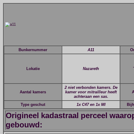
Bunkernummer
A11
O
Lokatie
Nazareth
2 niet verbonden kamers. De
Aantal kamers
kamer voor mitrailleur heeft
A
achteraan een sas.
Type geschut
1x C47 en 1x MI
Bij
Origineel kadastraal perceel waar
gebouwd: