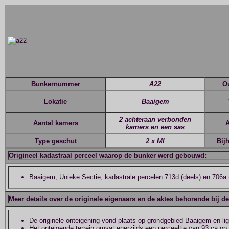
Bunkernummer
A22
O
Lokatie
Baaigem
2 achteraan verbonden
Aantal kamers
A
kamers en een sas
Type geschut
2 x MI
Bij
Origineel kadastraal perceel waarop de bunker werd gebouwd:
Baaigem, Unieke Sectie, kadastrale percelen 713d (deels) en 706a 
Meer details over de originele eigenaars en de aktes behorende bij d
De originele onteigening vond plaats op grondgebied Baaigem en ligt
Het onteigende terrein omvat enerzijds een perceeltje van 93 ca op