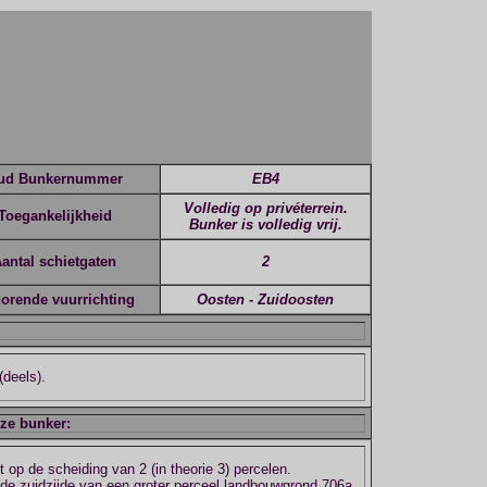
ud Bunkernummer
EB4
Volledig op privéterrein.
Toegankelijkheid
Bunker is volledig vrij.
antal schietgaten
2
horende vuurrichting
Oosten - Zuidoosten
(deels).
eze bunker:
 op de scheiding van 2 (in theorie 3) percelen.
 de zuidzijde van een groter perceel landbouwgrond 706a