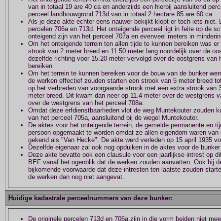
van in totaal 19 are 40 ca en anderzijds een hierbij aansluitend per
perceel landbouwgrond 713d van in totaal 2 hectare 85 are 60 ca.
Als je deze akte echter eens nauwer bekijkt klopt er toch iets niet. E
percelen 706a en 713d. Het onteigende perceel ligt in feite op de
onteigend zijn van het perceel 707a en evenveel meters in minderi
Om het onteigende terrein ten allen tijde te kunnen bereiken was e
strook van 2 meter breed en 11.50 meter lang noordelijk over de oo
dezelfde richting voor 15.20 meter vervolgd over de oostgrens va
bereiken.
Om het terrein te kunnen bereiken voor de bouw van de bunker wer
de werken effectief zouden starten een strook van 5 meter breed tot
op het verbreden van voorgaande strook met een extra strook van 3
meter breed. Dit kwam dan neer op 11.4 meter over de westgrens v
over de westgrens van het perceel 708a.
Omdat deze erfdienstbaarheden vlot de weg Muntekouter zouden ku
van het perceel 705a, aansluitend bij de wegel Muntekouter.
De aktes voor het onteigende terrein, de gemelde permanente en tij
persoon opgemaakt te worden omdat ze allen eigendom waren van 
gekend als "Van Hecke". De akte werd verleden op 15 april 1935 vo
Dezelfde eigenaar zal ook nog opduiken in de aktes voor de bunke
Deze akte bevatte ook een clausule voor een jaarlijkse intrest op d
BEF vanaf het ogenblik dat de werken zouden aanvatten. Ook bij d
bijkomende voorwaarde dat deze intresten ten laatste zouden star
de werken dan nog niet aangevat.
Huidige kadastrale perceelnummers van deze bunker:
De originele percelen 713d en 706a zijn in die vorm beiden niet mee