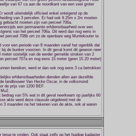
ceeltje van 67 ca aan de noordkant van een veel groter
r wordt uiteindelijk officieel enkel onteigend op de
 scheiding van 3 percelen. Er had ook 9.25m x 2m moeten
ng gebracht moeten zijn van perceel 706a.
r enerzijds een permanente erfdienstbaarheid over een
stgrens van het perceel 706a. Dit werd dan nog eens in
n het perceel 708b om zo de openbare weg Muntekouter te
d voor een periode van 8 maanden vanaf het ogenblik dat
 bij de bunker voorzien. In dit geval komt dit gewoon neer
 meter oostelijk van de eerder gemelde stroken van 2
an perceel 707a en nog eens 15 meter (geen 15.20 meter)
nnen bereiken, werd er dan ook nog eens 3 ca betrokken
delijke erfdienstbaarheden dienden allen aan dezelfde
de landbouwer Van Hecke Oscar, in de volksmond
or de prijs van 1200 BEF.
r Mu2.
it bedrag van 5% wat in dit geval neerkwam op jaarlijks 60
eze akte werd deze clausule uitgebreid met de
ten 3 maanden na het tekenen van de akte, ook al waren
r terug te vinden. Ook staat zelfs op het huidige kadaster