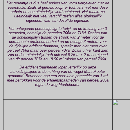
Het terreintje is dus heel anders van vorm vergeleken met de
voorstudie. Zoals al gemeld klopt er toch iets niet met deze
schets en hoe uiteindelijk werd onteigend. Het maakt nu
uiteindelijk niet veel verschil gezien alles uiteindelijk
eigendom was van dezelfde eigenaar.
Het onteigende perceeltje ligt letterlijk op de kruising van 3
perscelen, namelijk de percelen 706a en 713d. Rechts van
de scheidingslijn tussen de strook van 2 meter voor de
permanente erfdienstbaarheid en de overige 3 meters voor
de tijdelijke erfdienstbaarheid, spreekt men niet meer over
perceel 706a maar over perceel 707a. Zoals u hier kunt zien
zijn er dus uiteindelijk toch ook wel 9.25 m x 2 m onteigend
van dit perceel 707a en 18.50 m² minder van perceel 706a.
De erfdienstbaarheden lopen letterlijk op deze
scheidingslijnen in de richting van de wegel Muntekouter
genaamd. Bovenaan nog een zeer klein perceeltje van 3 m²
mee betrokken voor de erfdienstbaarheden van perceel 205a
tegen de weg Muntekouter.