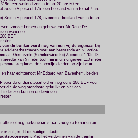
319a, een weiland van in totaal 20 are 50 ca.
 Sectie A perceel 175, een hooiland van in totaal 7 are
) Sectie A perceel 178, eveneens hooiland van in totaal
auwen, zonder beroep en gehuwd met Mr Rene De
eiden wonende.
 200 BEF.
tresten.
w van de bunker werd nog van een vijfde eigenaar bij
ijke erfdienstbaarheden over een bestaande en bij vorige
end als Oosterzele (Scheldewindeke) A perceel 179b. Dit
en breedte van 5 meter toch minimum ongeveer 110 meter
penbare weg langs de spoorlijn die dan op zijn beurt
t en haar echtgenoot Mr Edgard Van Baveghem, beiden
EF voor de erfdienstbaarheid en nog eens 150 BEF voor
uwer die de weg standaard gebruikt en hier een
n hinder zou kunnen ondervinden.
tresten.
officieel nog herkenbaar is aan vroegere terreinen en
r zelf, is dit de huidige situatie:
Buurtspoorwegen.
Met het verdwijnen van de tramlijn