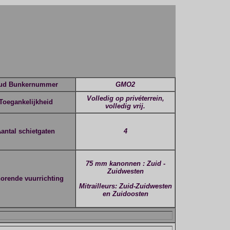
ud Bunkernummer
GMO2
Volledig op privéterrein,
Toegankelijkheid
volledig vrij.
antal schietgaten
4
75 mm kanonnen : Zuid -
Zuidwesten
horende vuurrichting
Mitrailleurs
: Zuid-Zuidwesten
en Zuidoosten