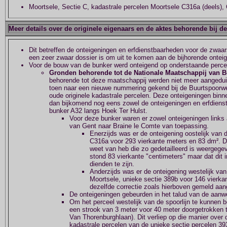
Moortsele, Sectie C, kadastrale percelen Moortsele C316a (deels), 
Meer details over de originele eigenaars en de aktes behorende bij d
Dit betreffen de onteigeningen en erfdienstbaarheden voor de zwaarst
een zeer zwaar dossier is om uit te komen aan de bijhorende ontei
Voor de bouw van de bunker werd onteigend op onderstaande perce
Gronden behorende tot de Nationale Maatschappij van 
behorende tot deze maatschappij werden niet meer aangedu
toen naar een nieuwe nummering gekend bij de Buurtspoorweg
oude originele kadastrale percelen. Deze onteigeningen bi
dan bijkomend nog eens zowel de onteigeningen en erfdiens
bunker A32 langs Hoek Ter Hulst.
Voor deze bunker waren er zowel onteigeningen links 
van Gent naar Braine le Comte van toepassing.
Enerzijds was er de onteigening oostelijk van d
C316a voor 293 vierkante meters en 83 dm². Di
weet van heb die zo gedetailleerd is weergegeve
stond 83 vierkante "centimeters" maar dat dit i
dienden te zijn.
Anderzijds was er de onteigening westelijk van 
Moortsele, unieke sectie 389b voor 146 vierkan
dezelfde correctie zoals hierboven gemeld aan
De onteigeningen gebeurden in het talud van de aanwe
Om het perceel westelijk van de spoorlijn te kunnen b
een strook van 3 meter voor 40 meter doorgetrokken t
Van Thorenburghlaan). Dit verliep op die manier ove
kadastrale percelen van de unieke sectie percelen 39