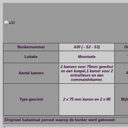
Bunkernummer
A30
( - S2 - S3)
O
Lokatie
Moortsele
2 kamers voor 75mm geschut
en een koepel,
1 kamer voor 2
Aantal kamers
A
mitrailleurs en een
commandokamer.
Type geschut
2 x 75 mm kanon
en 2 x MI
Bij
Origineel kadastraal perceel waarop de bunker werd gebouwd: