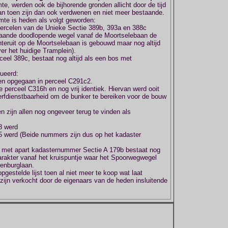
te, werden ook de bijhorende gronden allicht door de tijd
an toen zijn dan ook verdwenen en niet meer bestaande.
omte is heden als volgt geworden:
percelen van de Unieke Sectie 389b, 393a en 388c
estaande doodlopende wegel vanaf de Moortselebaan de
teruit op de Moortselebaan is gebouwd maar nog altijd
er het huidige Tramplein).
eel 389c, bestaat nog altijd als een bos met
lueerd:
len opgegaan in perceel C291c2.
 perceel C316h en nog vrij identiek. Hiervan werd ooit
e erfdienstbaarheid om de bunker te bereiken voor de bouw
n zijn allen nog ongeveer terug te vinden als
8 werd
5 werd (Beide nummers zijn dus op het kadaster
g met apart kadasternummer Sectie A 179b bestaat nog
karakter vanaf het kruispuntje waar het Spoorwegwegel
renburglaan.
pgestelde lijst toen al niet meer te koop wat laat
w zijn verkocht door de eigenaars van de heden insluitende