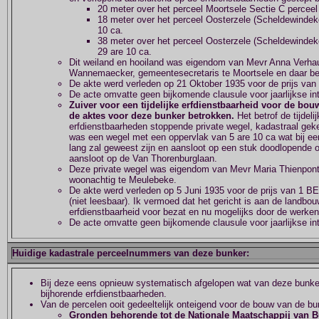
20 meter over het perceel Moortsele Sectie C perceel 
18 meter over het perceel Oosterzele (Scheldewindeke)
10 ca.
38 meter over het perceel Oosterzele (Scheldewindeke
29 are 10 ca.
Dit weiland en hooiland was eigendom van Mevr Anna Verh
Wannemaecker, gemeentesecretaris te Moortsele en daar b
De akte werd verleden op 21 Oktober 1935 voor de prijs van
De acte omvatte geen bijkomende clausule voor jaarlijkse in
Zuiver voor een tijdelijke erfdienstbaarheid voor de bou
de aktes voor deze bunker betrokken.
Het betrof de tijdel
erfdienstbaarheden stoppende private wegel, kadastraal gek
was een wegel met een oppervlak van 5 are 10 ca wat bij e
lang zal geweest zijn en aansloot op een stuk doodlopende o
aansloot op de Van Thorenburglaan.
Deze private wegel was eigendom van Mevr Maria Thienpon
woonachtig te Meulebeke.
De akte werd verleden op 5 Juni 1935 voor de prijs van 1 B
(niet leesbaar). Ik vermoed dat het gericht is aan de landbo
erfdienstbaarheid voor bezat en nu mogelijks door de werke
De acte omvatte geen bijkomende clausule voor jaarlijkse in
Huidige kadastrale perceelnummers van deze bunker:
Bij deze eens opnieuw systematisch afgelopen wat van deze bunker 
bijhorende erfdienstbaarheden.
Van de percelen ooit gedeeltelijk onteigend voor de bouw van de bunke
Gronden behorende tot de Nationale Maatschappij van 