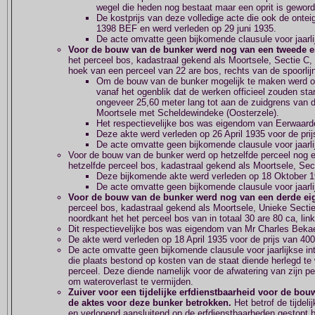
wegel die heden nog bestaat maar een oprit is geword
De kostprijs van deze volledige acte die ook de onte
1398 BEF en werd verleden op 29 juni 1935.
De acte omvatte geen bijkomende clausule voor jaarlij
Voor de bouw van de bunker werd nog van een tweede e
het perceel bos, kadastraal gekend als Moortsele, Sectie C, p
hoek van een perceel van 22 are bos, rechts van de spoorlij
Om de bouw van de bunker mogelijk te maken werd o
vanaf het ogenblik dat de werken officieel zouden st
ongeveer 25,60 meter lang tot aan de zuidgrens van d
Moortsele met Scheldewindeke (Oosterzele).
Het respectievelijke bos was eigendom van Eerwaarde
Deze akte werd verleden op 26 April 1935 voor de pri
De acte omvatte geen bijkomende clausule voor jaarlij
Voor de bouw van de bunker werd op hetzelfde perceel nog e
hetzelfde perceel bos, kadastraal gekend als Moortsele, Sec
Deze bijkomende akte werd verleden op 18 Oktober 1
De acte omvatte geen bijkomende clausule voor jaarlij
Voor de bouw van de bunker werd nog van een derde ei
perceel bos, kadastraal gekend als Moortsele, Unieke Sectie,
noordkant het het perceel bos van in totaal 30 are 80 ca, lin
Dit respectievelijke bos was eigendom van Mr Charles Bekae
De akte werd verleden op 18 April 1935 voor de prijs van 40
De acte omvatte geen bijkomende clausule voor jaarlijkse in
die plaats bestond op kosten van de staat diende herlegd te
perceel. Deze diende namelijk voor de afwatering van zijn p
om wateroverlast te vermijden.
Zuiver voor een tijdelijke erfdienstbaarheid voor de bo
de aktes voor deze bunker betrokken.
Het betrof de tijde
en verlopend aansluitend op de erfdienstbaarheden gestopt b