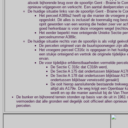
alsook bijhorende brug over de spoorlijn Gent - Braine le Com
opnieuw vrijgegeven en verkocht. Een aantal deelpercelen v
De huidige situatie links van de spoorlijn Gent - Braine le C
Het perceel A389a2 heeft op die manier de vroegere 
opgeslokt. Dit alles is inclusief de toenmalig nog b
oprit geworden van een woning die heden zeer ver ach
goed herkenbaar is voor deze vroegere wegel (rechtov
Het eerder beperkt mee onteigende Unieke Sectie perc
perceelnummer A389c.
De huidige situatie rechts van de spoorlijn is als volgt geëvo
De percelen origineel van de buurtspoorwegen zijn al
Het vroegere perceel C316c is opgegaan in het huidige
een stukje onteigend en vertrok de originele tijdelijk
ervan.
De voor tijdelijke erfdienstbaarheden vermelde percele
De Sectie C 316c dat C316h werd,
De Sectie A 175 dat ondertussen blijkbaar A17
De Sectie A 178 dat ondertussen blijkbaar A17
ondertussen blijkbaar verwisseld geraakt)
De ooit hierop aansluitende bestaande trekwe
altijd als A179e. De weg krijgt een Openbaar 
wordt en op die manier aansluit bij de Van Tho
De bunker en bijhorend terrein stonden op basis van de uit in 1961 o
vermoeden dat alle gronden wel degelijk ooit officieel allen opnieu
percelen.