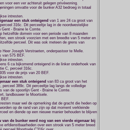
en voor een ver achteruit gelegen privéwoning.
igeningen omvatte voor de bunker A32 bedroeg in totaal
kse intresten.
igenaar een stuk onteigend
van 1 are 24 ca groot van
erceel 316c. Dit perceeltje lag in de noordwestelijke
n Gent - Braine le Comte.
p hetzelfde domein voor een periode van 8 maanden
arten, een strook voorzien met een breedte van 5 meter en
itzelfde perceel. Dit was ook meteen de grens van
 Heer Joseph Verstraeten, onderpastoor te Melle.
js van 575 BEF.
kse intresten.
ens 6 ca bijkomend onteigend in de linker onderhoek van
tie C, perceel 316c.
935 voor de prijs van 20 BEF.
kse intresten.
genaar een stuk onteigend
van 83 ca groot van het
 perceel 389c. Dit perceeltje lag langs de volledige
ks van de spoorlijn Gent - Braine le Comte.
rt, landbouwer te Moortsele.
0 BEF.
tresten maar wel de opmerking dat de gracht die heden op
 worden op de rand van zijn op dat moment verkleinde
erceel en diende op een nieuwe manier behouden te blijven
uw van de bunker werd nog van een vierde eigenaar bij
lijke erfdienstbaarheden over een strook van 5 meter breed
ij perceel Moortsele C316c over