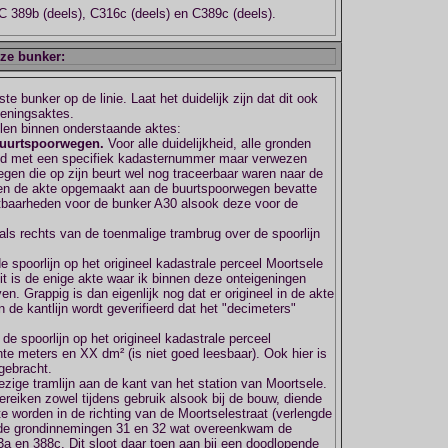
C 389b (deels), C316c (deels) en C389c (deels).
eze bunker:
e bunker op de linie. Laat het duidelijk zijn dat dit ook
geningsaktes.
len binnen onderstaande aktes:
Buurtspoorwegen.
Voor alle duidelijkheid, alle gronden
id met een specifiek kadasternummer maar verwezen
en die op zijn beurt wel nog traceerbaar waren naar de
nnen de akte opgemaakt aan de buurtspoorwegen bevatte
tbaarheden voor de bunker A30 alsook deze voor de
als rechts van de toenmalige trambrug over de spoorlijn
e spoorlijn op het origineel kadastrale perceel Moortsele
t is de enige akte waar ik binnen deze onteigeningen
n. Grappig is dan eigenlijk nog dat er origineel in de akte
n de kantlijn wordt geverifieerd dat het "decimeters"
de spoorlijn op het origineel kadastrale perceel
te meters en XX dm² (is niet goed leesbaar). Ook hier is
gebracht.
zige tramlijn aan de kant van het station van Moortsele.
ereiken zowel tijdens gebruik alsook bij de bouw, diende
e worden in de richting van de Moortselestraat (verlengde
r de grondinnemingen 31 en 32 wat overeenkwam de
3a en 388c. Dit sloot daar toen aan bij een doodlopende