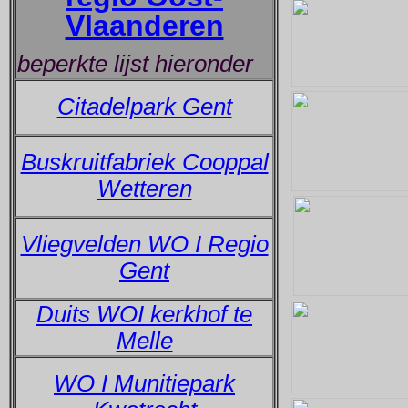
Vlaanderen
beperkte lijst hieronder
Citadelpark Gent
Buskruitfabriek Cooppal
Wetteren
Vliegvelden WO I Regio
Gent
Duits WOI kerkhof te
Melle
WO I Munitiepark