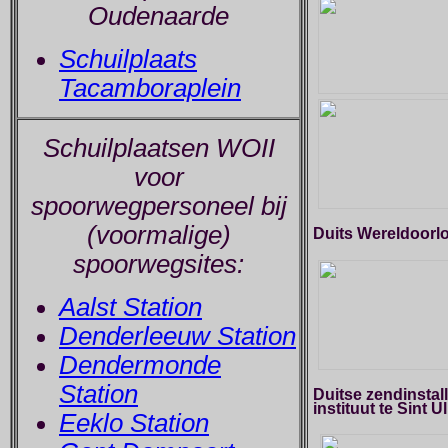
Oudenaarde
Schuilplaats
Tacamboraplein
Schuilplaatsen WOII
voor
spoorwegpersoneel bij
(voormalige)
Duits Wereldoorl
spoorwegsites:
Aalst Station
Denderleeuw Station
Dendermonde
Station
Duitse zendinstall
instituut te Sint U
Eeklo Station