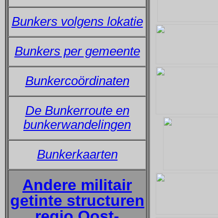
Bunkers volgens lokatie
Bunkers per gemeente
Bunkercoördinaten
De Bunkerroute en
bunkerwandelingen
Bunkerkaarten
Andere militair
getinte structuren
regio Oost-