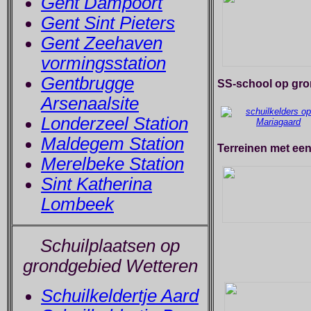
Gent Dampoort
Gent Sint Pieters
Gent Zeehaven
vormingsstation
Gentbrugge
SS-school op gro
Arsenaalsite
Londerzeel Station
Maldegem Station
Terreinen met een
Merelbeke Station
Sint Katherina
Lombeek
Schuilplaatsen op
grondgebied Wetteren
Schuilkeldertje Aard