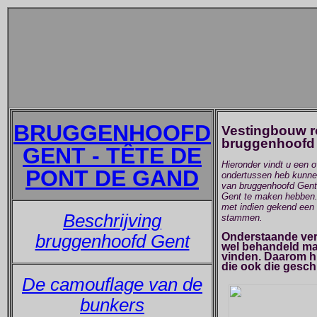
BRUGGENHOOFD
Vestingbouw r
bruggenhoofd 
GENT - TÊTE DE
Hieronder vindt u een o
PONT DE GAND
ondertussen heb kunnen
van bruggenhoofd Gent.
Gent te maken hebben. 
met indien gekend een 
Beschrijving
stammen.
Onderstaande ver
bruggenhoofd Gent
wel behandeld maar
vinden. Daarom hi
die ook die gesch
De camouflage van de
bunkers