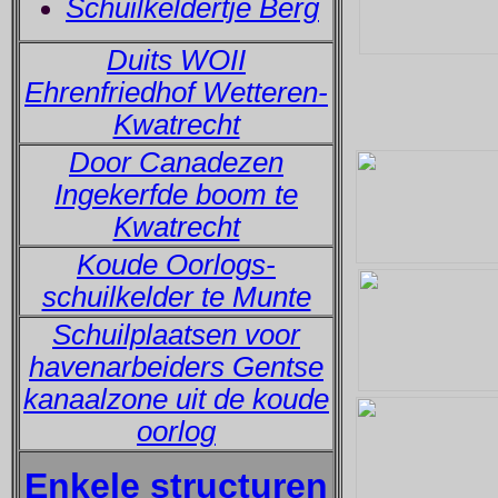
Schuilkeldertje Berg
Duits WOII
Ehrenfriedhof Wetteren-
Kwatrecht
Door Canadezen
Ingekerfde boom te
Kwatrecht
Koude Oorlogs-
schuilkelder te Munte
Schuilplaatsen voor
havenarbeiders Gentse
kanaalzone uit de koude
oorlog
Enkele structuren