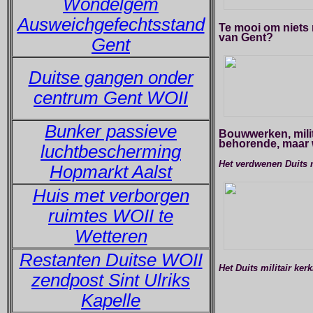
Wondelgem
Ausweichgefechtsstand
Te mooi om niets m
van Gent?
Gent
Duitse gangen onder
centrum Gent WOII
Bunker passieve
Bouwwerken, milita
behorende, maar 
luchtbescherming
Het verdwenen Duits m
Hopmarkt Aalst
Huis met verborgen
ruimtes WOII te
Wetteren
Restanten Duitse WOII
Het Duits militair ker
zendpost Sint Ulriks
Kapelle